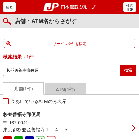
検索
郵便局・日本郵政グルー
戻る
TOP
店舗・ATM名からさがす
サービス条件を指定
検索結果：
1件
店舗(1件)
ATM(1件)
今あいているATMのみ表示
杉並善福寺郵便局
〒 167-0041
東京都杉並区善福寺１－４－５