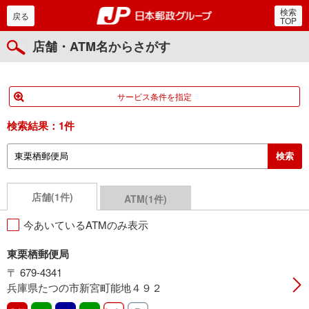
検索
郵便局・日本郵政グルー
戻る
TOP
店舗・ATM名からさがす
サービス条件を指定
検索結果：
1件
店舗(1件)
ATM(1件)
今あいているATMのみ表示
東栗栖郵便局
〒 679-4341
兵庫県たつの市新宮町能地４９２