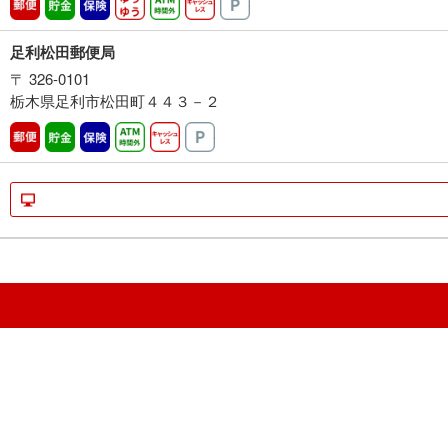
郵便
貯金
保険
ゆうゆう
ATM時間外
キャッシュレス
駐車場
足利松田郵便局
〒 326-0101
栃木県足利市松田町４４３－２
郵便
貯金
保険
ATM時間外
キャッシュレス
駐車場