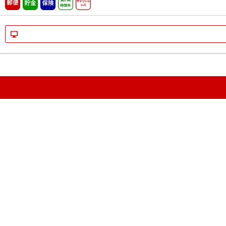
郵便
貯金
保険
ATM時間外
キャッシュレス