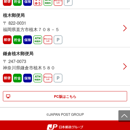
郵便
貯金
保険
ゆうゆう
ATM時間外
キャッシュレス
駐車場
植木郵便局
〒 822-0031
福岡県直方市植木７０８－５
郵便
貯金
保険
ATM時間外
キャッシュレス
駐車場
鎌倉植木郵便局
〒 247-0073
神奈川県鎌倉市植木５８０
郵便
貯金
保険
ATM時間外
キャッシュレス
駐車場
PC版はこちら
©JAPAN POST GROUP