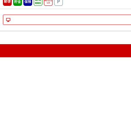
郵便
貯金
保険
ATM時間外
キャッシュレス
駐車場