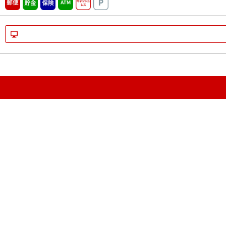
郵便
貯金
保険
ATM営業中
キャッシュレス
駐車場