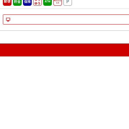
郵便
貯金
保険
ゆうゆう
ATM営業中
キャッシュレス
駐車場