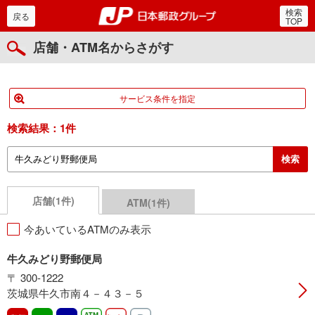
検索
郵便局・日本郵政グルー
戻る
TOP
店舗・ATM名からさがす
サービス条件を指定
検索結果：
1件
店舗(1件)
ATM(1件)
今あいているATMのみ表示
牛久みどり野郵便局
〒 300-1222
茨城県牛久市南４－４３－５