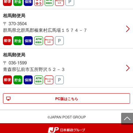
郵便
貯金
保険
ゆうゆう
ATM時間外
キャッシュレス
駐車場
相馬郵便局
〒 370-3504
群馬県北群馬郡榛東村広馬場１５７４－７
郵便
貯金
保険
ATM時間外
キャッシュレス
駐車場
相馬郵便局
〒 036-1599
青森県弘前市五所野沢５２－３
郵便
貯金
保険
ATM時間外
キャッシュレス
駐車場
PC版はこちら
©JAPAN POST GROUP