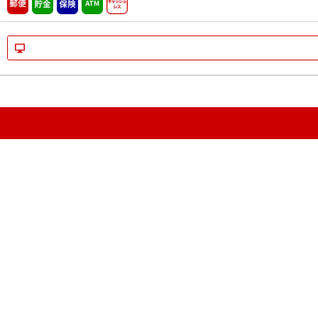
郵便
貯金
保険
ATM営業中
キャッシュレス