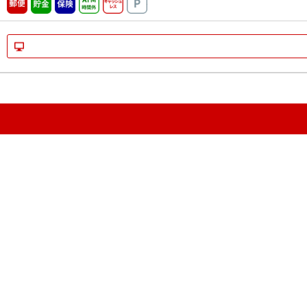
郵便
貯金
保険
ATM時間外
キャッシュレス
駐車場