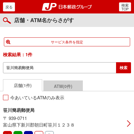
検索
郵便局・日本郵政グルー
戻る
TOP
店舗・ATM名からさがす
サービス条件を指定
検索結果：
1件
店舗(1件)
ATM(0件)
今あいているATMのみ表示
笹川簡易郵便局
〒 939-0711
富山県下新川郡朝日町笹川１２３８