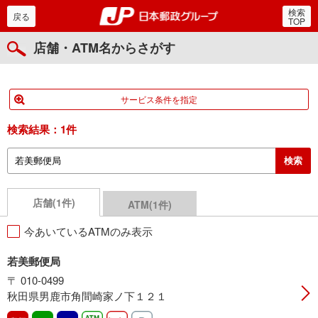
検索
郵便局・日本郵政グルー
戻る
TOP
店舗・ATM名からさがす
サービス条件を指定
検索結果：
1件
店舗(1件)
ATM(1件)
今あいているATMのみ表示
若美郵便局
〒 010-0499
秋田県男鹿市角間崎家ノ下１２１