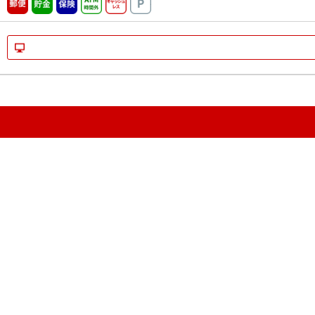
郵便
貯金
保険
ATM時間外
キャッシュレス
駐車場