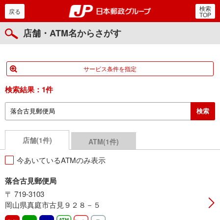
検索
郵便局・日本郵政グルー
戻る
TOP
店舗・ATM名からさがす
サービス条件を指定
検索結果：
1件
店舗(1件)
ATM(1件)
今あいているATMのみ表示
落合古見郵便局
〒 719-3103
岡山県真庭市古見９２８－５