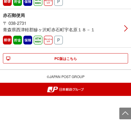
郵便
貯金
保険
ATM時間外
キャッシュレス
駐車場
赤石郵便局
〒 038-2731
青森県西津軽郡鰺ヶ沢町赤石町宇名原１８－１
郵便
貯金
保険
ATM時間外
キャッシュレス
駐車場
PC版はこちら
©JAPAN POST GROUP
郵便局・日本郵政グループ