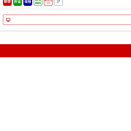
郵便
貯金
保険
ATM時間外
キャッシュレス
駐車場