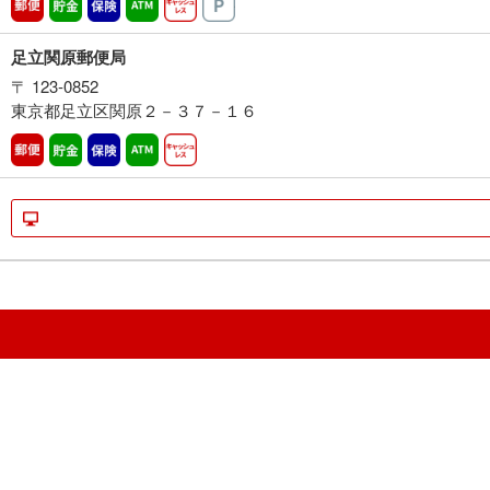
郵便
貯金
保険
ATM営業中
キャッシュレス
駐車場
足立関原郵便局
〒 123-0852
東京都足立区関原２－３７－１６
郵便
貯金
保険
ATM営業中
キャッシュレス