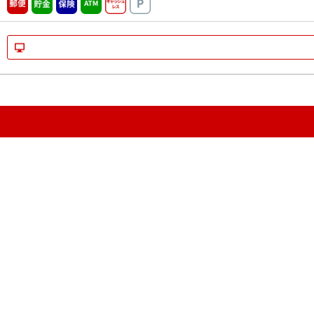
郵便
貯金
保険
ATM営業中
キャッシュレス
駐車場