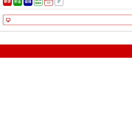
郵便
貯金
保険
ATM時間外
キャッシュレス
駐車場