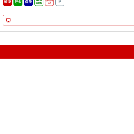
郵便
貯金
保険
ATM時間外
キャッシュレス
駐車場