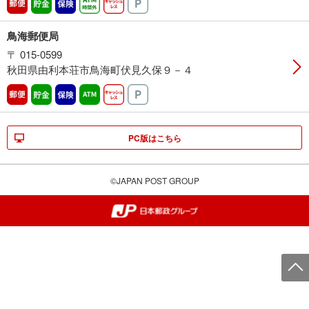
郵便
貯金
保険
ATM時間外
キャッシュレス
駐車場
鳥海郵便局
〒 015-0599
秋田県由利本荘市鳥海町伏見久保９－４
郵便
貯金
保険
ATM営業中
キャッシュレス
駐車場
PC版はこちら
©JAPAN POST GROUP
郵便局・日本郵政グループ