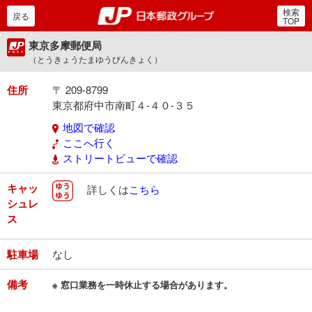
検索
郵便局・日本郵政グルー
戻る
TOP
東京多摩郵便局
（とうきょうたまゆうびんきょく）
住所
〒 209-8799
東京都府中市南町４-４０-３５
地図で確認
ここへ行く
ストリートビューで確認
キャッ
ゆうゆう
詳しくは
こちら
シュレ
ス
駐車場
なし
備考
※ 窓口業務を一時休止する場合があります。