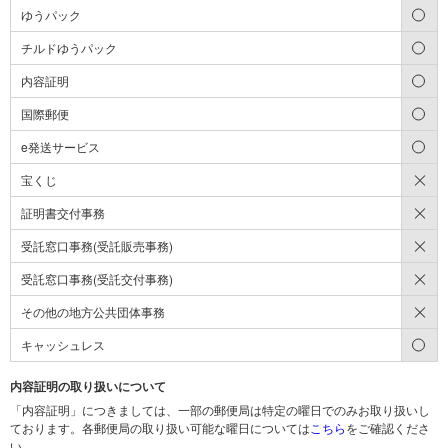
○
ゆうパック
○
チルドゆうパック
○
内容証明
○
国際郵便
○
e発送サービス
×
宝くじ
×
証明書交付事務
×
受託窓口事務(受託販売事務)
×
受託窓口事務(受託交付事務)
×
その他の地方公共団体事務
○
キャッシュレス
内容証明の取り扱いについて
「内容証明」につきましては、一部の郵便局は特定の曜日でのみお取り扱いし
ております。各郵便局の取り扱い可能な曜日については
こちら
をご確認くださ
い。