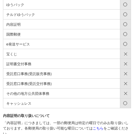
○
ゆうパック
○
チルドゆうパック
○
内容証明
○
国際郵便
○
e発送サービス
×
宝くじ
×
証明書交付事務
×
受託窓口事務(受託販売事務)
×
受託窓口事務(受託交付事務)
×
その他の地方公共団体事務
○
キャッシュレス
内容証明の取り扱いについて
「内容証明」につきましては、一部の郵便局は特定の曜日でのみお取り扱いし
ております。各郵便局の取り扱い可能な曜日については
こちら
をご確認くださ
い。