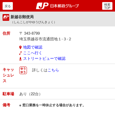
検索
郵便局・日本郵政グルー
戻る
TOP
新越谷郵便局
（しんこしがやゆうびんきょく）
住所
〒 343-8799
埼玉県越谷市流通団地１-３-２
地図で確認
ここへ行く
ストリートビューで確認
キャッ
ゆうゆう
詳しくは
こちら
シュレ
ス
駐車場
あり（22台）
備考
※ 窓口業務を一時休止する場合があります。