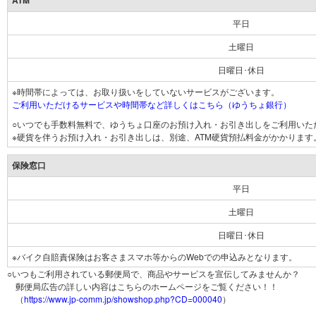
ATM
平日
土曜日
日曜日･休日
※時間帯によっては、お取り扱いをしていないサービスがございます。
ご利用いただけるサービスや時間帯など詳しくはこちら（ゆうちょ銀行）
○いつでも手数料無料で、ゆうちょ口座のお預け入れ・お引き出しをご利用いた
※硬貨を伴うお預け入れ・お引き出しは、別途、ATM硬貨預払料金がかかります
保険窓口
平日
土曜日
日曜日･休日
※バイク自賠責保険はお客さまスマホ等からのWebでの申込みとなります。
○いつもご利用されている郵便局で、商品やサービスを宣伝してみませんか？
郵便局広告の詳しい内容はこちらのホームページをご覧ください！！
（
https://www.jp-comm.jp/showshop.php?CD=000040
）