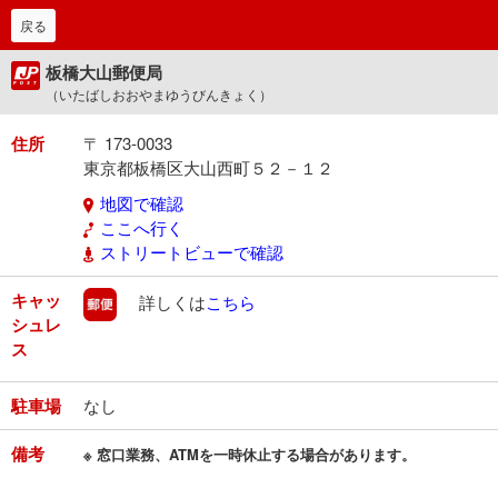
戻る
板橋大山郵便局
（いたばしおおやまゆうびんきょく）
住所
〒 173-0033
東京都板橋区大山西町５２－１２
地図で確認
ここへ行く
ストリートビューで確認
キャッ
郵便
詳しくは
こちら
シュレ
ス
駐車場
なし
備考
※ 窓口業務、ATMを一時休止する場合があります。