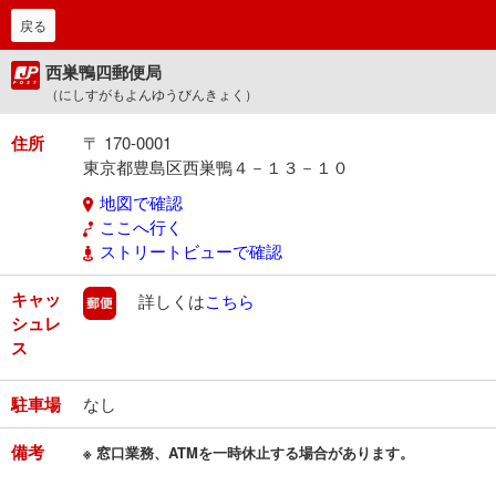
戻る
西巣鴨四郵便局
（にしすがもよんゆうびんきょく）
住所
〒 170-0001
東京都豊島区西巣鴨４－１３－１０
地図で確認
ここへ行く
ストリートビューで確認
キャッ
郵便
詳しくは
こちら
シュレ
ス
駐車場
なし
備考
※ 窓口業務、ATMを一時休止する場合があります。