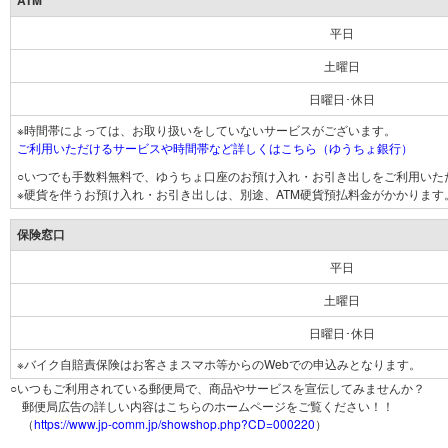
ATM
平日
土曜日
日曜日･休日
※時間帯によっては、お取り扱いをしていないサービスがございます。
ご利用いただけるサービスや時間帯など詳しくはこちら（ゆうちょ銀行）
○いつでも手数料無料で、ゆうちょ口座のお預け入れ・お引き出しをご利用いた
※硬貨を伴うお預け入れ・お引き出しは、別途、ATM硬貨預払料金がかかります
保険窓口
平日
土曜日
日曜日･休日
※バイク自賠責保険はお客さまスマホ等からのWebでの申込みとなります。
○いつもご利用されている郵便局で、商品やサービスを宣伝してみませんか？
郵便局広告の詳しい内容はこちらのホームページをご覧ください！！
（
https://www.jp-comm.jp/showshop.php?CD=000220
）