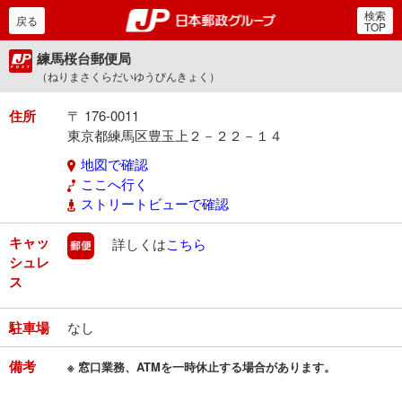
検索
郵便局・日本郵政グルー
戻る
TOP
練馬桜台郵便局
（ねりまさくらだいゆうびんきょく）
住所
〒 176-0011
東京都練馬区豊玉上２－２２－１４
地図で確認
ここへ行く
ストリートビューで確認
キャッ
郵便
詳しくは
こちら
シュレ
ス
駐車場
なし
備考
※ 窓口業務、ATMを一時休止する場合があります。