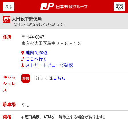
検索
郵便局・日本郵政グルー
戻る
TOP
大田萩中郵便局
（おおたはぎなかゆうびんきょく）
住所
〒 144-0047
東京都大田区萩中２－８－１３
地図で確認
ここへ行く
ストリートビューで確認
キャッ
郵便
詳しくは
こちら
シュレ
ス
駐車場
なし
備考
※ 窓口業務、ATMを一時休止する場合があります。