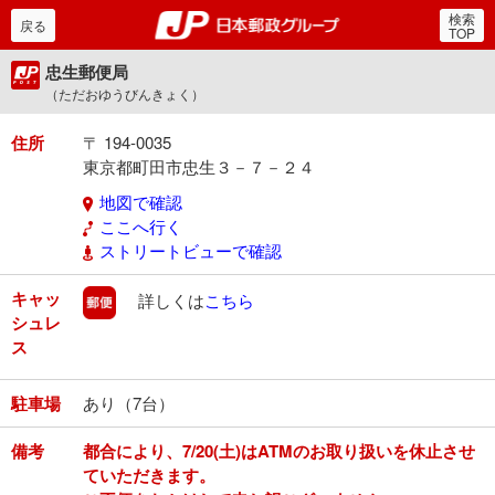
検索
郵便局・日本郵政グルー
戻る
TOP
忠生郵便局
（ただおゆうびんきょく）
住所
〒 194-0035
東京都町田市忠生３－７－２４
地図で確認
ここへ行く
ストリートビューで確認
キャッ
郵便
詳しくは
こちら
シュレ
ス
駐車場
あり（7台）
備考
都合により、7/20(土)はATMのお取り扱いを休止させ
ていただきます。