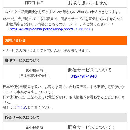
お取り扱いしません
日曜日･休日
※バイク自賠責保険はお客さまスマホ等からのWebでの申込みとなります。
○いつもご利用されている郵便局で、商品やサービスを宣伝してみませんか？
郵便局広告の詳しい内容はこちらのホームページをご覧ください！！
（
https://www.jp-comm.jp/showshop.php?CD=001230
）
お問い合わせ
※サービスの内容によってお問い合わせ先が異なります。
郵便サービスについて
郵便サービスについて
忠生郵便局
（日本郵便株式会社）
042-791-4940
日本郵便や郵便局を装い、お客さま宛てに自動音声等による不審な電話がかか
ってくる事案が発生しています。
日本郵便では、上記のような電話をかけ、個人情報をお尋ねすることはありま
せん。
詳しくは
こちら
をご覧ください。
貯金サービスについて
貯金サービスについて：
忠生郵便局