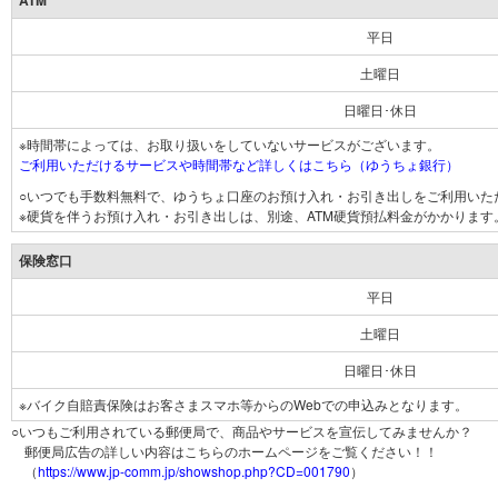
ATM
平日
土曜日
日曜日･休日
※時間帯によっては、お取り扱いをしていないサービスがございます。
ご利用いただけるサービスや時間帯など詳しくはこちら（ゆうちょ銀行）
○いつでも手数料無料で、ゆうちょ口座のお預け入れ・お引き出しをご利用いた
※硬貨を伴うお預け入れ・お引き出しは、別途、ATM硬貨預払料金がかかります
保険窓口
平日
土曜日
日曜日･休日
※バイク自賠責保険はお客さまスマホ等からのWebでの申込みとなります。
○いつもご利用されている郵便局で、商品やサービスを宣伝してみませんか？
郵便局広告の詳しい内容はこちらのホームページをご覧ください！！
（
https://www.jp-comm.jp/showshop.php?CD=001790
）