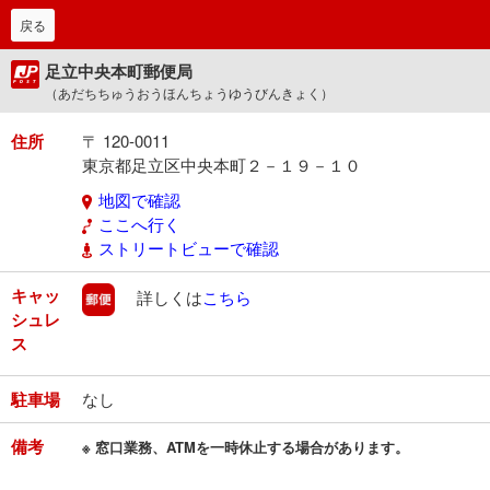
戻る
足立中央本町郵便局
（あだちちゅうおうほんちょうゆうびんきょく）
住所
〒 120-0011
東京都足立区中央本町２－１９－１０
地図で確認
ここへ行く
ストリートビューで確認
キャッ
郵便
詳しくは
こちら
シュレ
ス
駐車場
なし
備考
※ 窓口業務、ATMを一時休止する場合があります。