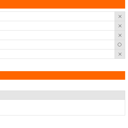
×
×
×
○
×