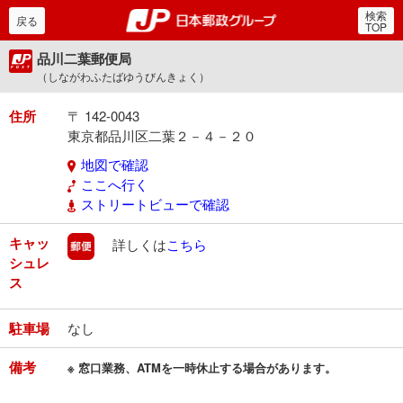
検索
郵便局・日本郵政グルー
戻る
TOP
品川二葉郵便局
（しながわふたばゆうびんきょく）
住所
〒 142-0043
東京都品川区二葉２－４－２０
地図で確認
ここへ行く
ストリートビューで確認
キャッ
郵便
詳しくは
こちら
シュレ
ス
駐車場
なし
備考
※ 窓口業務、ATMを一時休止する場合があります。