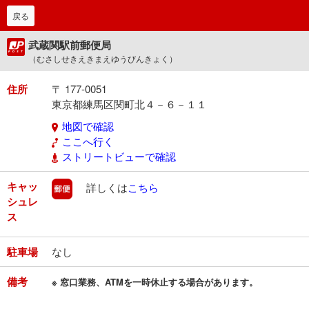
戻る
武蔵関駅前郵便局
（むさしせきえきまえゆうびんきょく）
住所
〒 177-0051
東京都練馬区関町北４－６－１１
地図で確認
ここへ行く
ストリートビューで確認
キャッ
郵便
詳しくは
こちら
シュレ
ス
駐車場
なし
備考
※ 窓口業務、ATMを一時休止する場合があります。