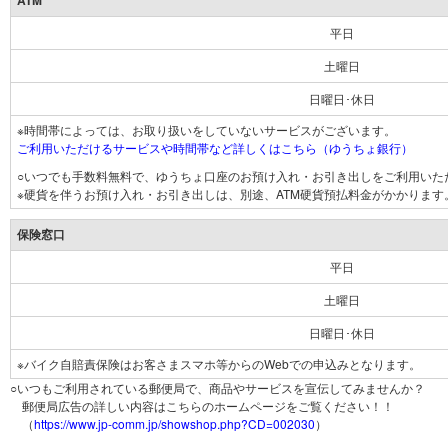
ATM
平日
土曜日
日曜日･休日
※時間帯によっては、お取り扱いをしていないサービスがございます。
ご利用いただけるサービスや時間帯など詳しくはこちら（ゆうちょ銀行）
○いつでも手数料無料で、ゆうちょ口座のお預け入れ・お引き出しをご利用いた
※硬貨を伴うお預け入れ・お引き出しは、別途、ATM硬貨預払料金がかかります
保険窓口
平日
土曜日
日曜日･休日
※バイク自賠責保険はお客さまスマホ等からのWebでの申込みとなります。
○いつもご利用されている郵便局で、商品やサービスを宣伝してみませんか？
郵便局広告の詳しい内容はこちらのホームページをご覧ください！！
（
https://www.jp-comm.jp/showshop.php?CD=002030
）