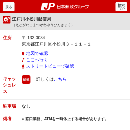
検索
郵便局・日本郵政グルー
戻る
TOP
江戸川小松川郵便局
（えどがわこまつがわゆうびんきょく）
住所
〒 132-0034
東京都江戸川区小松川３－１１－１
地図で確認
ここへ行く
ストリートビューで確認
キャッ
郵便
詳しくは
こちら
シュレ
ス
駐車場
なし
備考
※ 窓口業務、ATMを一時休止する場合があります。