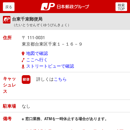
検索
郵便局・日本郵政グルー
戻る
TOP
台東千束郵便局
（たいとうせんぞくゆうびんきょく）
住所
〒 111-0031
東京都台東区千束１－１６－９
地図で確認
ここへ行く
ストリートビューで確認
キャッ
郵便
詳しくは
こちら
シュレ
ス
駐車場
なし
備考
※ 窓口業務、ATMを一時休止する場合があります。