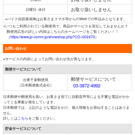
お取り扱いしません
日曜日･休日
※バイク自賠責保険はお客さまスマホ等からのWebでの申込みとなります。
○いつもご利用されている郵便局で、商品やサービスを宣伝してみませんか？
郵便局広告の詳しい内容はこちらのホームページをご覧ください！！
（
https://www.jp-comm.jp/showshop.php?CD=002470
）
お問い合わせ
※サービスの内容によってお問い合わせ先が異なります。
郵便サービスについて
郵便サービスについて
台東千束郵便局
（日本郵便株式会社）
03-3872-4992
日本郵便や郵便局を装い、お客さま宛てに自動音声等による不審な電話がかか
ってくる事案が発生しています。
日本郵便では、上記のような電話をかけ、個人情報をお尋ねすることはありま
せん。
詳しくは
こちら
をご覧ください。
貯金サービスについて