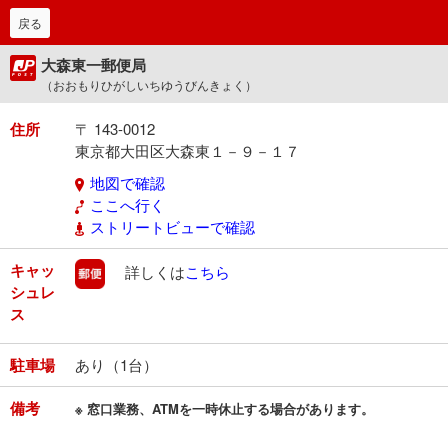
戻る
大森東一郵便局
（おおもりひがしいちゆうびんきょく）
住所
〒 143-0012
東京都大田区大森東１－９－１７
地図で確認
ここへ行く
ストリートビューで確認
キャッ
郵便
詳しくは
こちら
シュレ
ス
駐車場
あり（1台）
備考
※ 窓口業務、ATMを一時休止する場合があります。