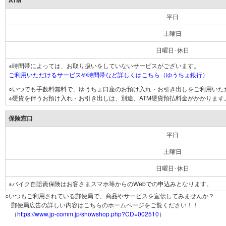
ATM
平日
土曜日
日曜日･休日
※時間帯によっては、お取り扱いをしていないサービスがございます。
ご利用いただけるサービスや時間帯など詳しくはこちら（ゆうちょ銀行）
○いつでも手数料無料で、ゆうちょ口座のお預け入れ・お引き出しをご利用いた
※硬貨を伴うお預け入れ・お引き出しは、別途、ATM硬貨預払料金がかかります
保険窓口
平日
土曜日
日曜日･休日
※バイク自賠責保険はお客さまスマホ等からのWebでの申込みとなります。
○いつもご利用されている郵便局で、商品やサービスを宣伝してみませんか？
郵便局広告の詳しい内容はこちらのホームページをご覧ください！！
（
https://www.jp-comm.jp/showshop.php?CD=002510
）