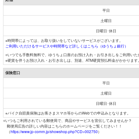
ATM
平日
土曜日
日曜日･休日
※時間帯によっては、お取り扱いをしていないサービスがございます。
ご利用いただけるサービスや時間帯など詳しくはこちら（ゆうちょ銀行）
○いつでも手数料無料で、ゆうちょ口座のお預け入れ・お引き出しをご利用いた
※硬貨を伴うお預け入れ・お引き出しは、別途、ATM硬貨預払料金がかかります
保険窓口
平日
土曜日
日曜日･休日
※バイク自賠責保険はお客さまスマホ等からのWebでの申込みとなります。
○いつもご利用されている郵便局で、商品やサービスを宣伝してみませんか？
郵便局広告の詳しい内容はこちらのホームページをご覧ください！！
（
https://www.jp-comm.jp/showshop.php?CD=002750
）