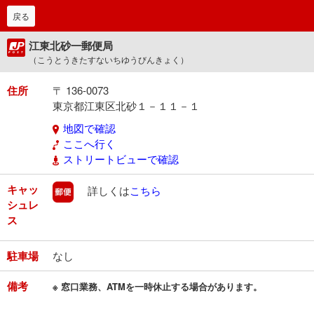
戻る
江東北砂一郵便局
（こうとうきたすないちゆうびんきょく）
住所
〒 136-0073
東京都江東区北砂１－１１－１
地図で確認
ここへ行く
ストリートビューで確認
キャッ
郵便
詳しくは
こちら
シュレ
ス
駐車場
なし
備考
※ 窓口業務、ATMを一時休止する場合があります。