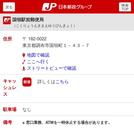
検索
郵便局・日本郵政グルー
戻る
TOP
国領駅前郵便局
（こくりょうえきまえゆうびんきょく）
住所
〒 182-0022
東京都調布市国領町１－４３－７
地図で確認
ここへ行く
ストリートビューで確認
キャッ
郵便
詳しくは
こちら
シュレ
ス
駐車場
なし
備考
※ 窓口業務、ATMを一時休止する場合があります。