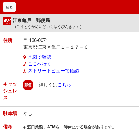
戻る
江東亀戸一郵便局
（こうとうかめいどいちゆうびんきょく）
住所
〒 136-0071
東京都江東区亀戸１－１７－６
地図で確認
ここへ行く
ストリートビューで確認
キャッ
郵便
詳しくは
こちら
シュレ
ス
駐車場
なし
備考
※ 窓口業務、ATMを一時休止する場合があります。