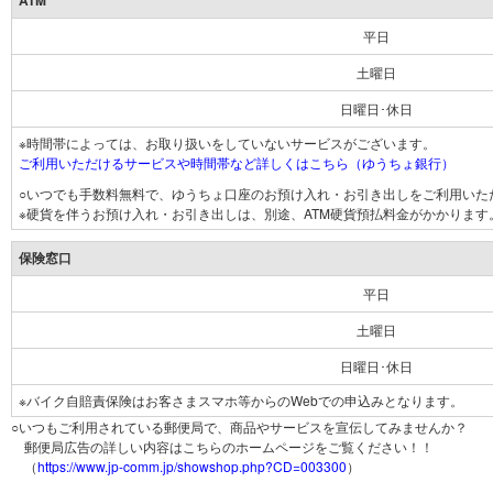
ATM
平日
土曜日
日曜日･休日
※時間帯によっては、お取り扱いをしていないサービスがございます。
ご利用いただけるサービスや時間帯など詳しくはこちら（ゆうちょ銀行）
○いつでも手数料無料で、ゆうちょ口座のお預け入れ・お引き出しをご利用いた
※硬貨を伴うお預け入れ・お引き出しは、別途、ATM硬貨預払料金がかかります
保険窓口
平日
土曜日
日曜日･休日
※バイク自賠責保険はお客さまスマホ等からのWebでの申込みとなります。
○いつもご利用されている郵便局で、商品やサービスを宣伝してみませんか？
郵便局広告の詳しい内容はこちらのホームページをご覧ください！！
（
https://www.jp-comm.jp/showshop.php?CD=003300
）