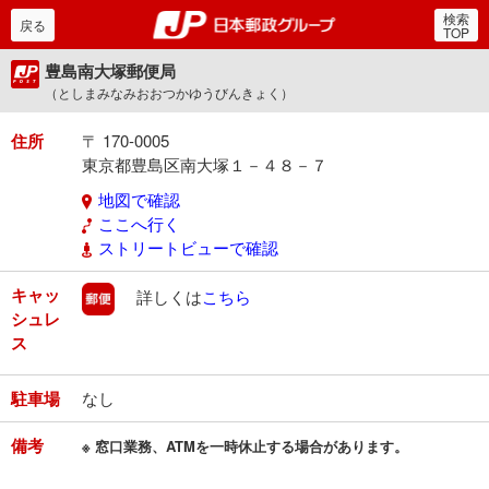
検索
郵便局・日本郵政グルー
戻る
TOP
豊島南大塚郵便局
（としまみなみおおつかゆうびんきょく）
住所
〒 170-0005
東京都豊島区南大塚１－４８－７
地図で確認
ここへ行く
ストリートビューで確認
キャッ
郵便
詳しくは
こちら
シュレ
ス
駐車場
なし
備考
※ 窓口業務、ATMを一時休止する場合があります。