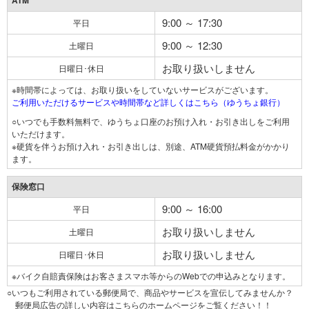
ATM
9:00 ～ 17:30
平日
9:00 ～ 12:30
土曜日
お取り扱いしません
日曜日･休日
※時間帯によっては、お取り扱いをしていないサービスがございます。
ご利用いただけるサービスや時間帯など詳しくはこちら（ゆうちょ銀行）
○いつでも手数料無料で、ゆうちょ口座のお預け入れ・お引き出しをご利用
いただけます。
※硬貨を伴うお預け入れ・お引き出しは、別途、ATM硬貨預払料金がかかり
ます。
保険窓口
9:00 ～ 16:00
平日
お取り扱いしません
土曜日
お取り扱いしません
日曜日･休日
※バイク自賠責保険はお客さまスマホ等からのWebでの申込みとなります。
○いつもご利用されている郵便局で、商品やサービスを宣伝してみませんか？
郵便局広告の詳しい内容はこちらのホームページをご覧ください！！