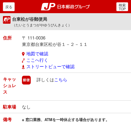
検索
郵便局・日本郵政グルー
戻る
TOP
台東松が谷郵便局
（たいとうまつがやゆうびんきょく）
住所
〒 111-0036
東京都台東区松が谷１－２－１１
地図で確認
ここへ行く
ストリートビューで確認
キャッ
郵便
詳しくは
こちら
シュレ
ス
駐車場
なし
備考
※ 窓口業務、ATMを一時休止する場合があります。