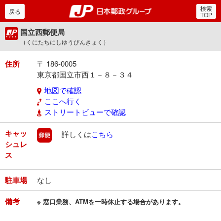
検索
郵便局・日本郵政グルー
戻る
TOP
国立西郵便局
（くにたちにしゆうびんきょく）
住所
〒 186-0005
東京都国立市西１－８－３４
地図で確認
ここへ行く
ストリートビューで確認
キャッ
郵便
詳しくは
こちら
シュレ
ス
駐車場
なし
備考
※ 窓口業務、ATMを一時休止する場合があります。