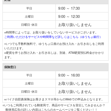
ATM
9:00 ～ 17:30
平日
9:00 ～ 12:30
土曜日
お取り扱いしません
日曜日･休日
※時間帯によっては、お取り扱いをしていないサービスがございます。
ご利用いただけるサービスや時間帯など詳しくはこちら（ゆうちょ銀行）
○いつでも手数料無料で、ゆうちょ口座のお預け入れ・お引き出しをご利用
いただけます。
※硬貨を伴うお預け入れ・お引き出しは、別途、ATM硬貨預払料金がかかり
ます。
保険窓口
9:00 ～ 16:00
平日
お取り扱いしません
土曜日
お取り扱いしません
日曜日･休日
※バイク自賠責保険はお客さまスマホ等からのWebでの申込みとなります。
○いつもご利用されている郵便局で、商品やサービスを宣伝してみませんか？
郵便局広告の詳しい内容はこちらのホームページをご覧ください！！