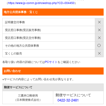
（
https://www.jp-comm.jp/showshop.php?CD=004450
）
地方公共団体事務・宝くじ
×
証明書交付事務
×
受託窓口事務(受託販売事務)
×
受託窓口事務(受託交付事務)
○
その他の地方公共団体事務
×
宝くじの販売
各取り扱い内容の詳細については
PCサイト
をご確認ください
お問い合わせ
※サービスの内容によってお問い合わせ先が異なります。
郵便サービスについて
郵便サービスについて
三鷹井口郵便局
（日本郵便株式会社）
0422-32-2481