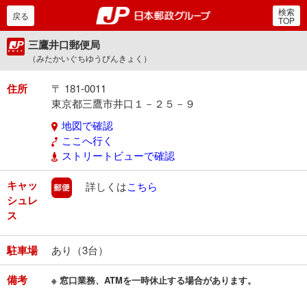
検索
郵便局・日本郵政グルー
戻る
TOP
三鷹井口郵便局
（みたかいぐちゆうびんきょく）
住所
〒 181-0011
東京都三鷹市井口１－２５－９
地図で確認
ここへ行く
ストリートビューで確認
キャッ
郵便
詳しくは
こちら
シュレ
ス
駐車場
あり（3台）
備考
※ 窓口業務、ATMを一時休止する場合があります。