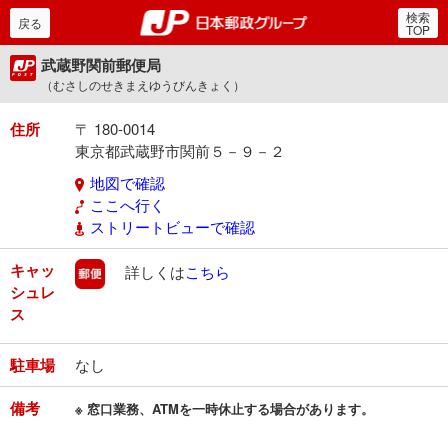
検索
郵便局・日本郵政グルー
戻る
TOP
武蔵野関前郵便局
（むさしのせきまえゆうびんきょく）
住所
〒 180-0014
東京都武蔵野市関前５－９－２
地図で確認
ここへ行く
ストリートビューで確認
キャッ
郵便
詳しくは
こちら
シュレ
ス
駐車場
なし
備考
※ 窓口業務、ATMを一時休止する場合があります。