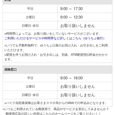
ATM
9:00 ～ 17:30
平日
9:00 ～ 12:30
土曜日
お取り扱いしません
日曜日･休日
※時間帯によっては、お取り扱いをしていないサービスがございます。
ご利用いただけるサービスや時間帯など詳しくはこちら（ゆうちょ銀行）
○いつでも手数料無料で、ゆうちょ口座のお預け入れ・お引き出しをご利用
いただけます。
※硬貨を伴うお預け入れ・お引き出しは、別途、ATM硬貨預払料金がかかり
ます。
保険窓口
9:00 ～ 16:00
平日
お取り扱いしません
土曜日
お取り扱いしません
日曜日･休日
※バイク自賠責保険はお客さまスマホ等からのWebでの申込みとなります。
○いつもご利用されている郵便局で、商品やサービスを宣伝してみませんか？
郵便局広告の詳しい内容はこちらのホームページをご覧ください！！