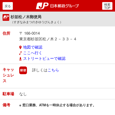
検索
郵便局・日本郵政グルー
戻る
TOP
杉並松ノ木郵便局
（すぎなみまつのきゆうびんきょく）
住所
〒 166-0014
東京都杉並区松ノ木２－３３－４
地図で確認
ここへ行く
ストリートビューで確認
キャッ
郵便
詳しくは
こちら
シュレ
ス
駐車場
なし
備考
※ 窓口業務、ATMを一時休止する場合があります。