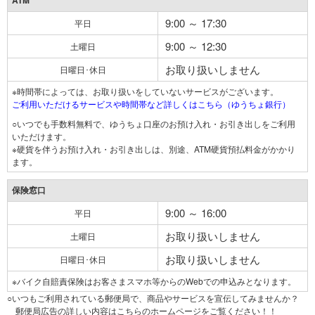
ATM
9:00 ～ 17:30
平日
9:00 ～ 12:30
土曜日
お取り扱いしません
日曜日･休日
※時間帯によっては、お取り扱いをしていないサービスがございます。
ご利用いただけるサービスや時間帯など詳しくはこちら（ゆうちょ銀行）
○いつでも手数料無料で、ゆうちょ口座のお預け入れ・お引き出しをご利用
いただけます。
※硬貨を伴うお預け入れ・お引き出しは、別途、ATM硬貨預払料金がかかり
ます。
保険窓口
9:00 ～ 16:00
平日
お取り扱いしません
土曜日
お取り扱いしません
日曜日･休日
※バイク自賠責保険はお客さまスマホ等からのWebでの申込みとなります。
○いつもご利用されている郵便局で、商品やサービスを宣伝してみませんか？
郵便局広告の詳しい内容はこちらのホームページをご覧ください！！