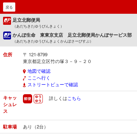
戻る
足立北郵便局
（あだちきたゆうびんきょく）
かんぽ生命 東東京支店 足立北郵便局かんぽサービス部
（あだちきたゆうびんきょくかんぽさーびすぶ）
住所
〒 121-8799
東京都足立区竹の塚３－９－２０
地図で確認
ここへ行く
ストリートビューで確認
キャッ
郵便
ゆうゆう
詳しくは
こちら
シュレ
ス
駐車場
あり（2台）