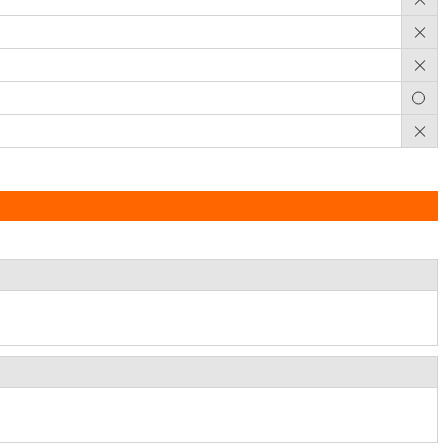
×
×
○
×