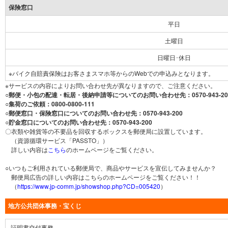
保険窓口
平日
土曜日
日曜日･休日
※バイク自賠責保険はお客さまスマホ等からのWebでの申込みとなります。
※サービスの内容によりお問い合わせ先が異なりますので、ご注意ください。
○郵便・小包の配達・転居・後納申請等についてのお問い合わせ先：0570-943-20
○集荷のご依頼：0800-0800-111
○郵便窓口・保険窓口についてのお問い合わせ先：0570-943-200
○貯金窓口についてのお問い合わせ先：0570-943-200
〇衣類や雑貨等の不要品を回収するボックスを郵便局に設置しています。
（資源循環サービス「PASSTO」）
詳しい内容は
こちら
のホームページをご覧ください。
○いつもご利用されている郵便局で、商品やサービスを宣伝してみませんか？
郵便局広告の詳しい内容はこちらのホームページをご覧ください！！
（
https://www.jp-comm.jp/showshop.php?CD=005420
）
地方公共団体事務・宝くじ
証明書交付事務