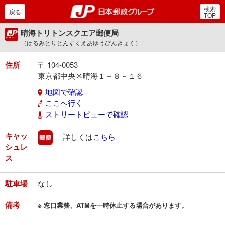
検索
郵便局・日本郵政グルー
戻る
TOP
晴海トリトンスクエア郵便局
（はるみとりとんすくえあゆうびんきょく）
住所
〒 104-0053
東京都中央区晴海１－８－１６
地図で確認
ここへ行く
ストリートビューで確認
キャッ
郵便
詳しくは
こちら
シュレ
ス
駐車場
なし
備考
※ 窓口業務、ATMを一時休止する場合があります。