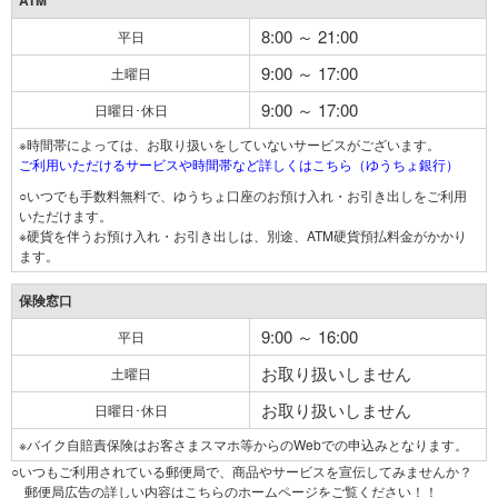
ATM
8:00 ～ 21:00
平日
9:00 ～ 17:00
土曜日
9:00 ～ 17:00
日曜日･休日
※時間帯によっては、お取り扱いをしていないサービスがございます。
ご利用いただけるサービスや時間帯など詳しくはこちら（ゆうちょ銀行）
○いつでも手数料無料で、ゆうちょ口座のお預け入れ・お引き出しをご利用
いただけます。
※硬貨を伴うお預け入れ・お引き出しは、別途、ATM硬貨預払料金がかかり
ます。
保険窓口
9:00 ～ 16:00
平日
お取り扱いしません
土曜日
お取り扱いしません
日曜日･休日
※バイク自賠責保険はお客さまスマホ等からのWebでの申込みとなります。
○いつもご利用されている郵便局で、商品やサービスを宣伝してみませんか？
郵便局広告の詳しい内容はこちらのホームページをご覧ください！！