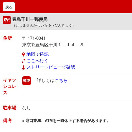
戻る
豊島千川一郵便局
（としませんかわいちゆうびんきょく）
住所
〒 171-0041
東京都豊島区千川１－１４－８
地図で確認
ここへ行く
ストリートビューで確認
キャッ
郵便
詳しくは
こちら
シュレ
ス
駐車場
なし
備考
※ 窓口業務、ATMを一時休止する場合があります。