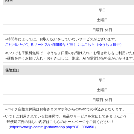
ATM
平日
土曜日
日曜日･休日
※時間帯によっては、お取り扱いをしていないサービスがございます。
ご利用いただけるサービスや時間帯など詳しくはこちら（ゆうちょ銀行）
○いつでも手数料無料で、ゆうちょ口座のお預け入れ・お引き出しをご利用いた
※硬貨を伴うお預け入れ・お引き出しは、別途、ATM硬貨預払料金がかかります
保険窓口
平日
土曜日
日曜日･休日
※バイク自賠責保険はお客さまスマホ等からのWebでの申込みとなります。
○いつもご利用されている郵便局で、商品やサービスを宣伝してみませんか？
郵便局広告の詳しい内容はこちらのホームページをご覧ください！！
（
https://www.jp-comm.jp/showshop.php?CD=006850
）