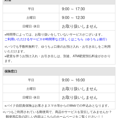
ATM
9:00 ～ 17:30
平日
9:00 ～ 12:30
土曜日
お取り扱いしません
日曜日･休日
※時間帯によっては、お取り扱いをしていないサービスがございます。
ご利用いただけるサービスや時間帯など詳しくはこちら（ゆうちょ銀行）
○いつでも手数料無料で、ゆうちょ口座のお預け入れ・お引き出しをご利用
いただけます。
※硬貨を伴うお預け入れ・お引き出しは、別途、ATM硬貨預払料金がかかり
ます。
保険窓口
9:00 ～ 16:00
平日
お取り扱いしません
土曜日
お取り扱いしません
日曜日･休日
※バイク自賠責保険はお客さまスマホ等からのWebでの申込みとなります。
○いつもご利用されている郵便局で、商品やサービスを宣伝してみませんか？
郵便局広告の詳しい内容はこちらのホームページをご覧ください！！