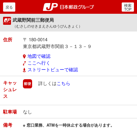
検索
郵便局・日本郵政グルー
戻る
TOP
武蔵野関前三郵便局
（むさしのせきまえさんゆうびんきょく）
住所
〒 180-0014
東京都武蔵野市関前３－１３－９
地図で確認
ここへ行く
ストリートビューで確認
キャッ
郵便
詳しくは
こちら
シュレ
ス
駐車場
なし
備考
※ 窓口業務、ATMを一時休止する場合があります。