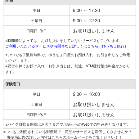
ATM
9:00 ～ 17:30
平日
9:00 ～ 12:30
土曜日
お取り扱いしません
日曜日･休日
※時間帯によっては、お取り扱いをしていないサービスがございます。
ご利用いただけるサービスや時間帯など詳しくはこちら（ゆうちょ銀行）
○いつでも手数料無料で、ゆうちょ口座のお預け入れ・お引き出しをご利用
いただけます。
※硬貨を伴うお預け入れ・お引き出しは、別途、ATM硬貨預払料金がかかり
ます。
保険窓口
9:00 ～ 16:00
平日
お取り扱いしません
土曜日
お取り扱いしません
日曜日･休日
※バイク自賠責保険はお客さまスマホ等からのWebでの申込みとなります。
○いつもご利用されている郵便局で、商品やサービスを宣伝してみませんか？
郵便局広告の詳しい内容はこちらのホームページをご覧ください！！