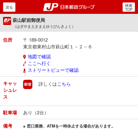
検索
郵便局・日本郵政グルー
戻る
TOP
萩山駅前郵便局
（はぎやまえきまえゆうびんきょく）
住所
〒 189-0012
東京都東村山市萩山町１－２－６
地図で確認
ここへ行く
ストリートビューで確認
キャッ
郵便
詳しくは
こちら
シュレ
ス
駐車場
あり（2台）
備考
※ 窓口業務、ATMを一時休止する場合があります。